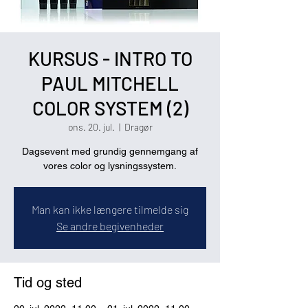
KURSUS - INTRO TO
PAUL MITCHELL
COLOR SYSTEM (2)
ons. 20. jul.
  |  
Dragør
Dagsevent med grundig gennemgang af
vores color og lysningssystem.
Man kan ikke længere tilmelde sig
Se andre begivenheder
Tid og sted