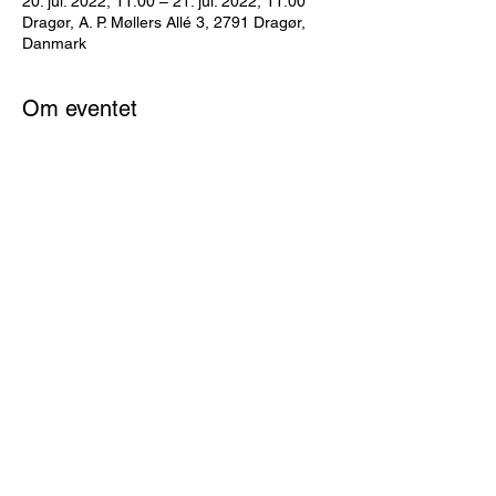
20. jul. 2022, 11.00 – 21. jul. 2022, 11.00
Dragør, A. P. Møllers Allé 3, 2791 Dragør,
Danmark
Om eventet
Paul Mitchell tekniske team giver dig en
gennemgang af Paul Mitchell farvesystem.
Kurset henvender sig til de frisører der har
kendskab til Paul Mitchell farver og som
ønsker en mere dybdegående viden om
Paul Mitchell farver, og til helt nye bruger
der ikke kender til farverne.
*Pris kr. 300,- som der kan købes produkter
for ved deltagelse.