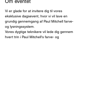
Om eventet
Vi er glade for at invitere dig til vores 
eksklusive dagsevent, hvor vi vil lave en 
grundig gennemgang af Paul Mitchell farve- 
og lysningssystem.
Vores dygtige teknikere vil lede dig gennem 
hvert trin i Paul Mitchell's farve- og 
lysningssystem med en detaljeret og 
omfattende præsentation.
Vær med til at tage din "farve- og 
lysningskunst" til næste niveau med en 
dybdegående gennemgang af Paul 
Mitchell's system. Vi ser frem til at byde dig 
velkommen til en dag med inspiration og 
professionel udvikling.
*Pris kr.  495,-  (Der  kan vælges produkter 
tilsvarende kursusbeløbet).