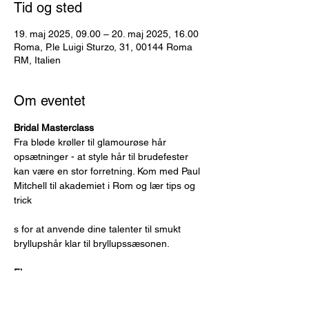
Tid og sted
19. maj 2025, 09.00 – 20. maj 2025, 16.00
Roma, P.le Luigi Sturzo, 31, 00144 Roma
RM, Italien
Om eventet
Bridal Masterclass
Fra bløde krøller til glamourøse hår 
opsætninger - at style hår til brudefester 
kan være en stor forretning. Kom med Paul 
Mitchell til akademiet i Rom og lær tips og 
trick
s for at anvende dine talenter til smukt 
bryllupshår klar til bryllupssæsonen.
Fly
Masterclassen starter mandag d. 19. maj kl. 
09.00, så det anbefales at ankomme om 